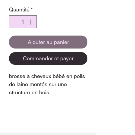
Quantité
*
Ajouter au panier
Commander et payer
brosse à cheveux bébé en poils
de laine montés sur une
structure en bois.
Pour un coiffage tout en
douceur.
Vendu avec un pochon en tissu
pour le transport