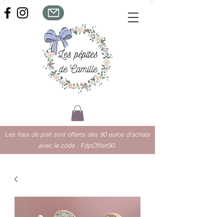
Les frais de port sont offerts dès 90 euros d'achats
avec le code : FdpOffert90.