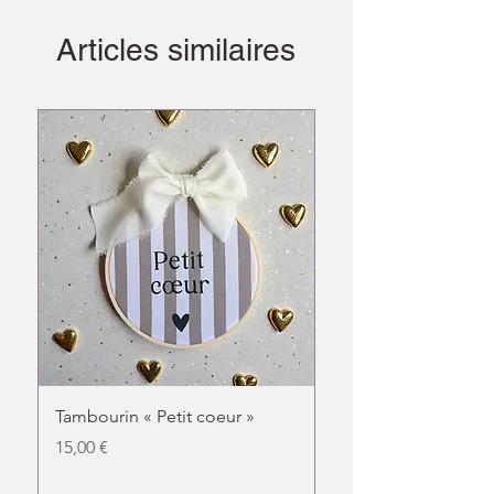
Articles similaires
Tambourin « Petit coeur »
Doudou chat fleuri
Prix
Prix
15,00 €
31,00 €