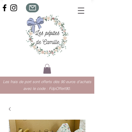
Les frais de port sont offerts dès 90 euros d'achats
avec le code : FdpOffert90.