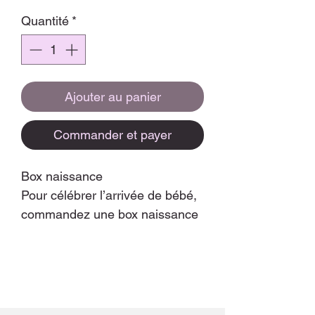
Quantité
*
Ajouter au panier
Commander et payer
Box naissance
Pour célébrer l’arrivée de bébé,
commandez une box naissance
originale et made in France !
Sa composition:
2 langes en gaze de coton de
dimension : 40cm/30cm,
Un attache tétine,