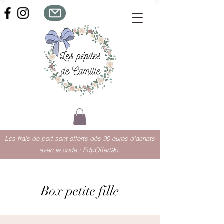
Les frais de port sont offerts dès 90 euros d'achats
avec le code : FdpOffert90.
Box petite fille