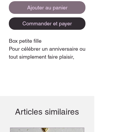
Ajouter au panier
Commander et payer
Box petite fille
Pour célébrer un anniversaire ou
tout simplement faire plaisir,
commandez une box originale et
made in France !
Sa composition:
Un porte barrette de dimension
20cm
Une brosse antistatique et
Articles similaires
démêlante liberty,
Trois barrettes,
Le tout dans une box pleine de