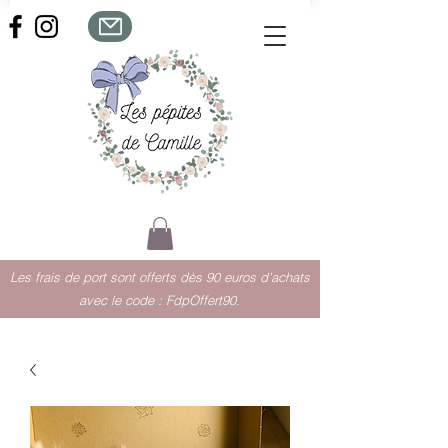
Les frais de port sont offerts dès 90 euros d'achats
avec le code : FdpOffert90.