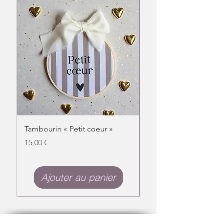
douceur.
Tambourin « Petit coeur »
Doudou chat fleuri
Prix
Prix
15,00 €
31,00 €
Ajouter au panier