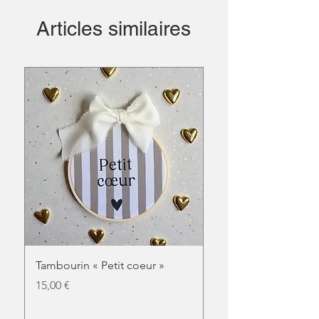
Articles similaires
Tambourin « Petit coeur »
Doudou chat fleuri
Prix
Prix
15,00 €
31,00 €