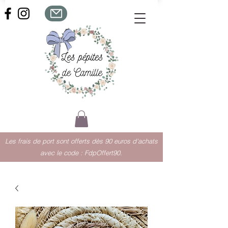
Les frais de port sont offerts dès 90 euros d'achats
avec le code : FdpOffert90.