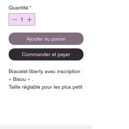
Quantité
*
Ajouter au panier
Commander et payer
Bracelet liberty avec inscription
« Bisou » .
Taille réglable pour les plus petit
.
La petite attention parfaite pour
faire plaisir ! Le tout dans un
emballage plein de douceur
Coloris des lettres aléatoires