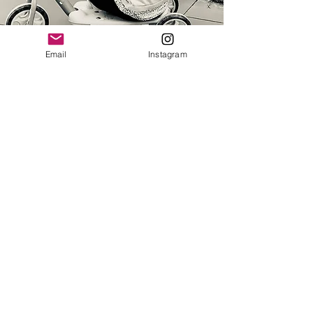
Email
Instagram
Nous contacter
Vous avez des questions, des
commentaires ou des suggestions ?
Contactez-nous, nous serons ravis de
vous aider.
lespepitesdecamille@hotmail.com