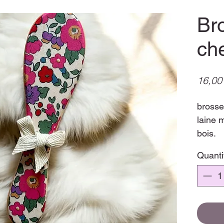
Br
ch
16,00
brosse
laine 
bois.
Pour u
Quanti
Vendu 
pour l