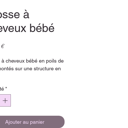
osse à
eveux bébé
Prix
 €
 à cheveux bébé en poils de
montés sur une structure en
n coiffage tout en douceur.
té
*
avec un pochon en tissu
e transport
Ajouter au panier