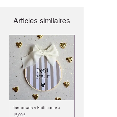
Articles similaires
Tambourin « Petit coeur »
Doudou chat fleuri
Prix
Prix
15,00 €
31,00 €