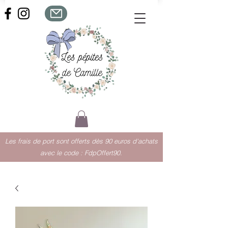
Les frais de port sont offerts dès 90 euros d'achats
avec le code : FdpOffert90.