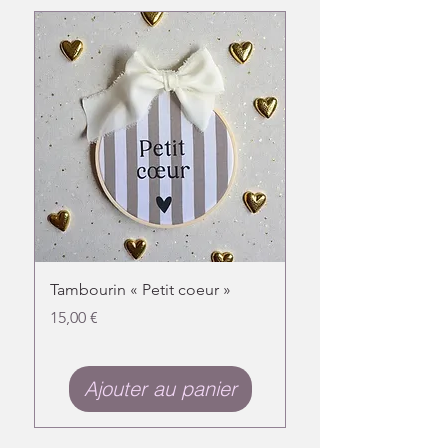
Tambourin « Petit coeur »
Doudou chat fleuri
Prix
Prix
15,00 €
31,00 €
Ajouter au panier