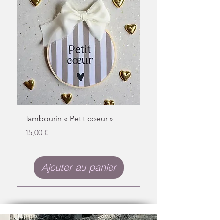
Tambourin « Petit coeur »
Doudou chat fleuri
Prix
Prix
15,00 €
31,00 €
Ajouter au panier