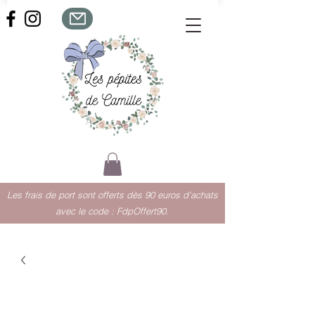
Les frais de port sont offerts dès 90 euros d'achats
avec le code : FdpOffert90.