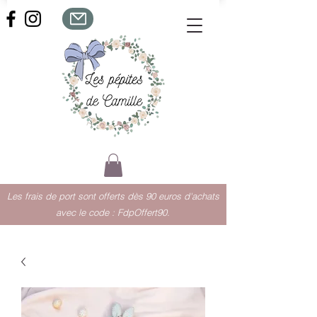
Les frais de port sont offerts dès 90 euros d'achats
avec le code : FdpOffert90.