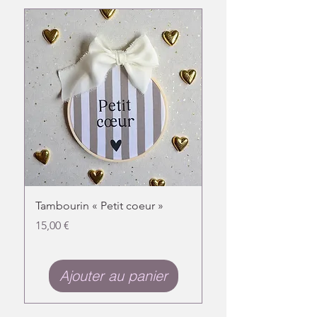
Tambourin « Petit coeur »
Doudou chat fleuri
Prix
Prix
15,00 €
31,00 €
Ajouter au panier