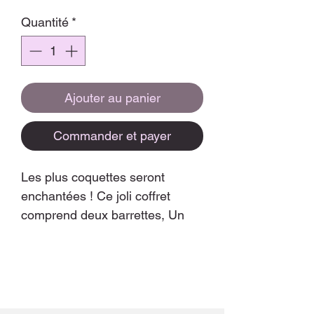
Quantité
*
Ajouter au panier
Commander et payer
Les plus coquettes seront
enchantées ! Ce joli coffret
comprend deux barrettes, Un
noeud liberty en pince croco et
une barrette clic clac.