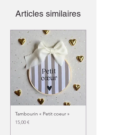
Articles similaires
Tambourin « Petit coeur »
Doudou chat fleuri
Prix
Prix
15,00 €
31,00 €