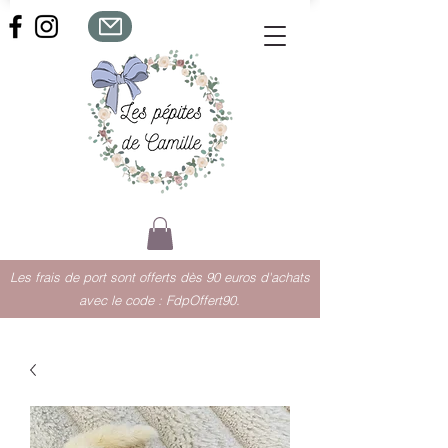
Les frais de port sont offerts dès 90 euros d'achats
avec le code : FdpOffert90.